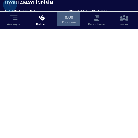
UYGULAMAYI İNDİRİN
iOS Yeni Uygulama
Android Yeni Uygulama
0.00
Kuponum
Anasayfa
Bülten
Kuponlarım
Sosyal
Bizimle iletişime geçin.
0216 630 63 83
destek@birebin.com
Spor Toto'nun yasal bayisi olan birebin.com’a
18 yaşından büyükler üye olabilir.
BİREBİN ŞANS OYUNLARI A.Ş.
Copyright © 2025