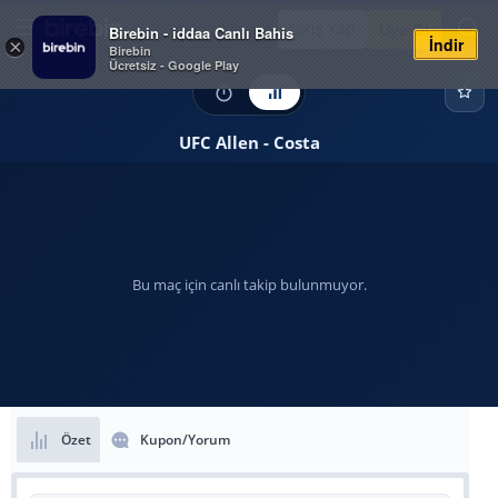
Giriş Yap
Üye Ol
Birebin - iddaa Canlı Bahis
İndir
×
Birebin
Ücretsiz - Google Play
UFC Allen - Costa
Bu maç için canlı takip bulunmuyor.
Özet
Kupon/Yorum