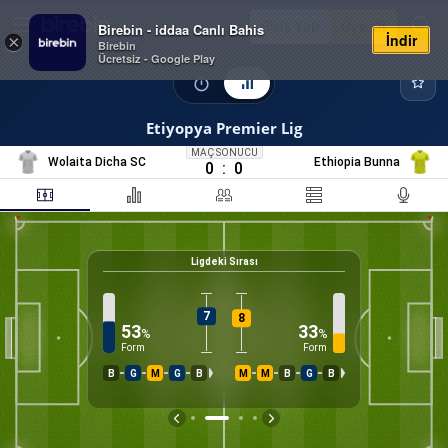
Giriş Yap
Üye Ol
Birebin - iddaa Canlı Bahis
İndir
×
Birebin
Ücretsiz - Google Play
Etiyopya Premier Lig
MAÇ SONUCU
Wolaita Dicha SC
Ethiopia Bunna
0
:
0
Ligdeki Sırası
0
%
K
7
8
53
33
%
%
Form
Form
B
G
M
G
B
M
M
B
G
B
İS