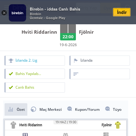
Giriş Yap
Üye Ol
Birebin - iddaa Canlı Bahis
İndir
×
Birebin
Ücretsiz - Google Play
Hviti Riddarinn
Fjölnir
22:00
19-6-2026
İzlanda 2. Lig
İzlanda
Bahis Yapılabilir
Canlı Bahis
Özet
Maç Merkezi
Kupon/Yorum
Tüyo
19 HAZ
|
19:00
Hviti Ridarinn
Fjolnir