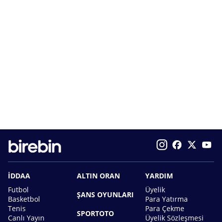
İDDAA
ALTIN ORAN
YARDIM
Futbol
Üyelik
ŞANS OYUNLARI
Basketbol
Para Yatırma
Tenis
Para Çekme
SPORTOTO
Canlı Yayın
Üyelik Sözleşmesi