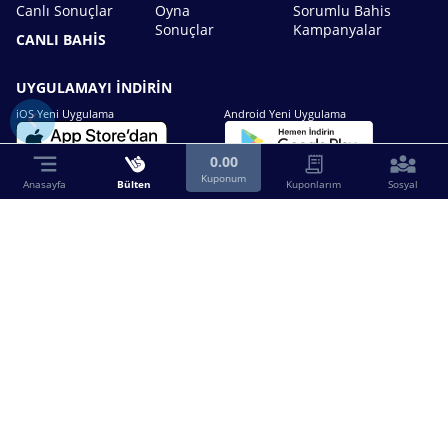
Canlı Sonuçlar
Oyna
Sorumlu Bahis
Sonuçlar
Kampanyalar
CANLI BAHİS
UYGULAMAYI İNDİRİN
iOS Yeni Uygulama
Android Yeni Uygulama
0.00
Kuponum
Anasayfa
Bülten
Kuponlarım
Sosyal
Bizimle iletişime geçin.
0216 630 63 83
destek@birebin.com
Spor Toto'nun yasal bayisi olan birebin.com’a
18 yaşından büyükler üye olabilir.