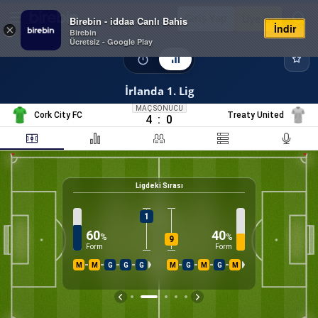
Giriş Yap
Üye Ol
Birebin - iddaa Canlı Bahis
İndir
×
Birebin
Ücretsiz - Google Play
İrlanda 1. Lig
MAÇ SONUCU
Cork City FC
Treaty United
4
:
0
Ligdeki Sırası
33
%
K
1
60
40
%
%
9
Form
Form
M
M
G
G
G
M
G
M
G
M
İS