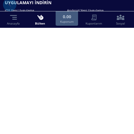
UYGULAMAYI İNDİRİN
iOS Yeni Uygulama
Android Yeni Uygulama
0.00
Kuponum
Anasayfa
Bülten
Kuponlarım
Sosyal
Bizimle iletişime geçin.
0216 630 63 83
destek@birebin.com
Spor Toto'nun yasal bayisi olan birebin.com’a
18 yaşından büyükler üye olabilir.
BİREBİN ŞANS OYUNLARI A.Ş.
Copyright © 2025