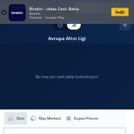
Giriş Yap
Üye Ol
Birebin - iddaa Canlı Bahis
İndir
×
Birebin
Ücretsiz - Google Play
Avrupa Altın Ligi
Bu maç için canlı takip bulunmuyor.
Özet
Maç Merkezi
Kupon/Yorum