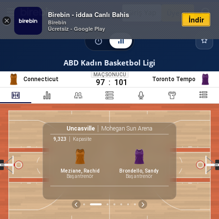
Giriş Yap
Üye Ol
Birebin - iddaa Canlı Bahis
İndir
×
Birebin
Ücretsiz - Google Play
ABD Kadın Basketbol Ligi
MAÇ SONUCU
Connecticut
Toronto Tempo
97
:
101
Uncasville
Mohegan Sun Arena
ziran
9,323
Kapasite
Meziane, Rachid
Brondello, Sandy
Baş antrenör
Baş antrenör
7
.