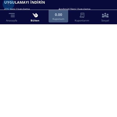
UYGULAMAYI İNDİRİN
iOS Yeni Uygulama
Android Yeni Uygulama
0.00
Kuponum
Anasayfa
Bülten
Kuponlarım
Sosyal
Bizimle iletişime geçin.
0216 630 63 83
destek@birebin.com
Spor Toto'nun yasal bayisi olan birebin.com’a
18 yaşından büyükler üye olabilir.
BİREBİN ŞANS OYUNLARI A.Ş.
Copyright © 2025