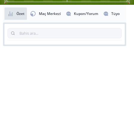
Özet
Maç Merkezi
Kupon/Yorum
Tüyo