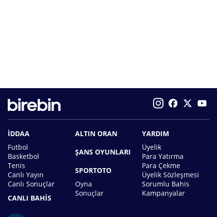
İDDAA
ALTIN ORAN
YARDIM
Futbol
Üyelik
ŞANS OYUNLARI
Basketbol
Para Yatırma
Tenis
Para Çekme
SPORTOTO
Canlı Yayın
Üyelik Sözleşmesi
Canlı Sonuçlar
Oyna
Sorumlu Bahis
Sonuçlar
Kampanyalar
CANLI BAHİS