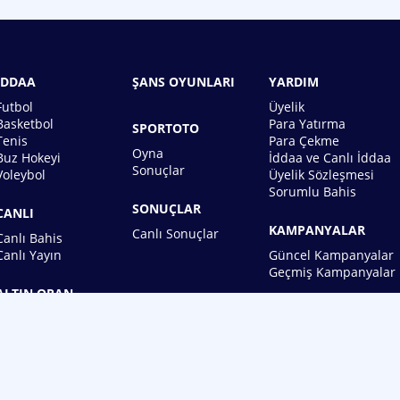
İDDAA
ŞANS OYUNLARI
YARDIM
Futbol
Üyelik
Basketbol
Para Yatırma
SPORTOTO
Tenis
Para Çekme
Oyna
Buz Hokeyi
İddaa ve Canlı İddaa
Sonuçlar
Voleybol
Üyelik Sözleşmesi
Sorumlu Bahis
SONUÇLAR
CANLI
KAMPANYALAR
Canlı Sonuçlar
Canlı Bahis
Canlı Yayın
Güncel Kampanyalar
Geçmiş Kampanyalar
ALTIN ORAN
BİREBİN ŞANS OYUNLARI A.Ş.
Copyright © 2026