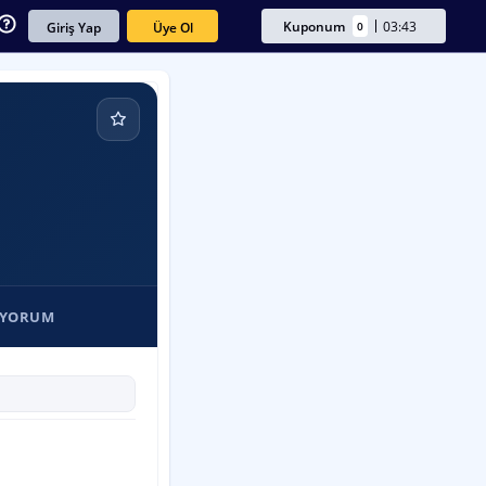
Kuponum
03:43
0
Üye Ol
Giriş Yap
/YORUM