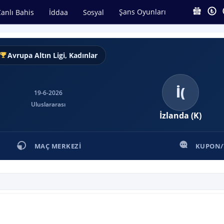
Şans Oyunları
anlı Bahis
İddaa
Sosyal
Avrupa Altın Ligi, Kadınlar
İ(
19-6-2026
Uluslararası
İzlanda (K)
MAÇ MERKEZI
KUPON