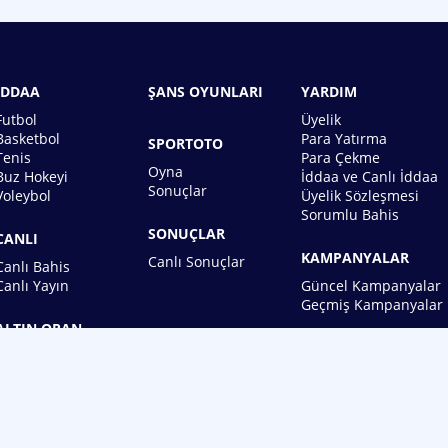
İDDAA
ŞANS OYUNLARI
YARDIM
Futbol
Üyelik
Basketbol
Para Yatırma
SPORTOTO
Tenis
Para Çekme
Oyna
Buz Hokeyi
İddaa ve Canlı İddaa
Sonuçlar
Voleybol
Üyelik Sözleşmesi
Sorumlu Bahis
SONUÇLAR
CANLI
KAMPANYALAR
Canlı Sonuçlar
Canlı Bahis
Canlı Yayın
Güncel Kampanyalar
Geçmiş Kampanyalar
ALTIN ORAN
BİREBİN ŞANS OYUNLARI A.Ş.
Copyright © 2026