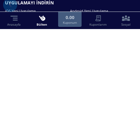
UYGULAMAYI İNDİRİN
iOS Yeni Uygulama
Android Yeni Uygulama
0.00
Kuponum
Anasayfa
Bülten
Kuponlarım
Sosyal
Bizimle iletişime geçin.
0216 630 63 83
destek@birebin.com
Spor Toto'nun yasal bayisi olan birebin.com’a
18 yaşından büyükler üye olabilir.
BİREBİN ŞANS OYUNLARI A.Ş.
Copyright © 2025