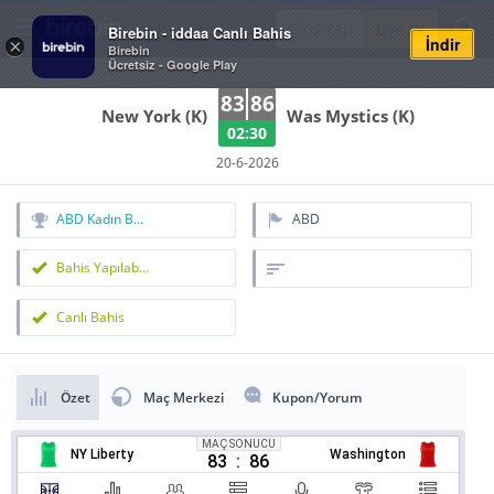
Giriş Yap
Üye Ol
Birebin - iddaa Canlı Bahis
İndir
×
Birebin
Ücretsiz - Google Play
83
86
New York (K)
Was Mystics (K)
02:30
20-6-2026
ABD Kadın Basketbol Ligi
ABD
Bahis Yapılabilir
Canlı Bahis
Özet
Maç Merkezi
Kupon/Yorum
MAÇ SONUCU
NY Liberty
Washington
83
:
86