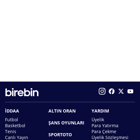
İDDAA
ALTIN ORAN
YARDIM
Futbol
Üyelik
ŞANS OYUNLARI
Basketbol
Para Yatırma
Tenis
Para Çekme
SPORTOTO
Canlı Yayın
Üyelik Sözleşmesi