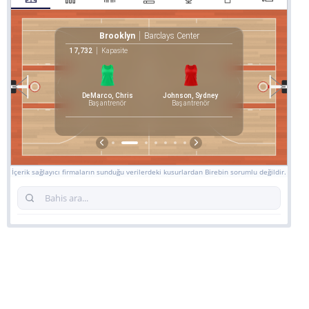
Brooklyn
Barclays Center
iran
G
17,732
Kapasite
1
DeMarco, Chris
Johnson, Sydney
Baş antrenör
Baş antrenör
3
D
.
İçerik sağlayıcı firmaların sunduğu verilerdeki kusurlardan Birebin sorumlu değildir.