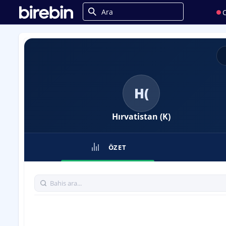
C
H(
Hırvatistan (K)
ÖZET