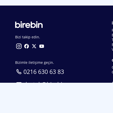
Bizi takip edin.
Bizimle iletişime geçin.
0216 630 63 83
destek@birebin.com
Spor Toto'nun yasal bayisi olan birebin.com’a
18 yaşından büyükler üye olabilir.