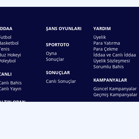
İDDAA
ŞANS OYUNLARI
YARDIM
Futbol
Üyelik
Basketbol
Para Yatırma
SPORTOTO
Tenis
Para Çekme
Oyna
Buz Hokeyi
İddaa ve Canlı İddaa
Sonuçlar
Voleybol
Üyelik Sözleşmesi
Sorumlu Bahis
SONUÇLAR
CANLI
KAMPANYALAR
Canlı Sonuçlar
Canlı Bahis
Canlı Yayın
Güncel Kampanyalar
Geçmiş Kampanyalar
ALTIN ORAN
BİREBİN ŞANS OYUNLARI A.Ş.
Copyright © 2026