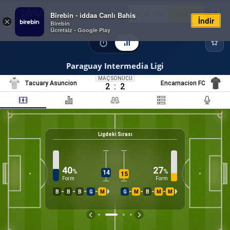
Giriş Yap
Üye Ol
Birebin - iddaa Canlı Bahis
İndir
×
Birebin
Ücretsiz - Google Play
Paraguay Intermedia Ligi
MAÇ SONUCU
Tacuary Asuncion
Encarnacion FC
2
:
2
Ligdeki Sırası
67
%
K
40
27
%
%
14
15
Form
Form
B
B
B
G
M
G
M
B
M
M
İS