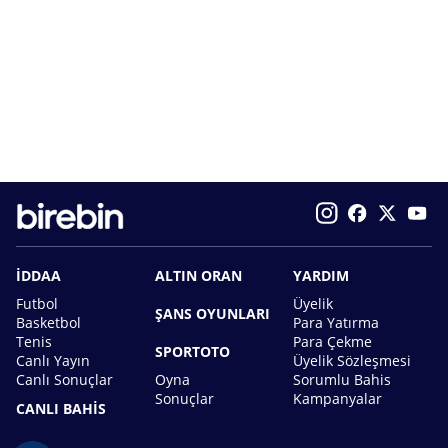
İDDAA
ALTIN ORAN
YARDIM
Futbol
Üyelik
ŞANS OYUNLARI
Basketbol
Para Yatırma
Tenis
Para Çekme
SPORTOTO
Canlı Yayın
Üyelik Sözleşmesi
Canlı Sonuçlar
Oyna
Sorumlu Bahis
Sonuçlar
Kampanyalar
CANLI BAHİS