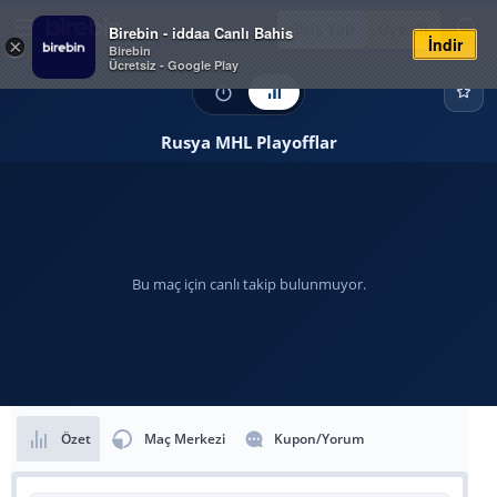
Giriş Yap
Üye Ol
Birebin - iddaa Canlı Bahis
İndir
×
Birebin
Ücretsiz - Google Play
Rusya MHL Playofflar
Bu maç için canlı takip bulunmuyor.
Özet
Maç Merkezi
Kupon/Yorum