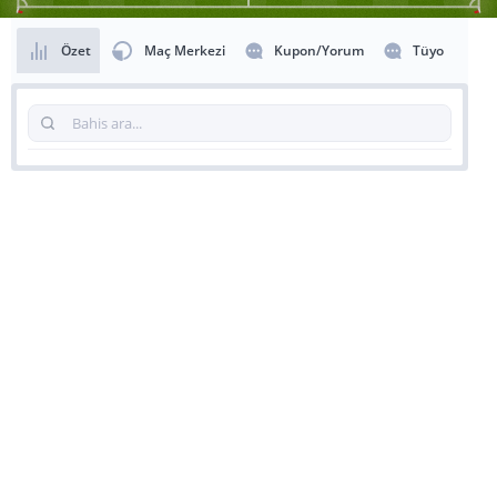
Özet
Maç Merkezi
Kupon/Yorum
Tüyo