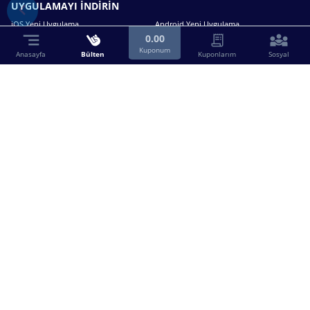
UYGULAMAYI İNDİRİN
iOS Yeni Uygulama
Android Yeni Uygulama
0.00
Kuponum
Anasayfa
Bülten
Kuponlarım
Sosyal
Bizimle iletişime geçin.
0216 630 63 83
destek@birebin.com
Spor Toto'nun yasal bayisi olan birebin.com’a
18 yaşından büyükler üye olabilir.
BİREBİN ŞANS OYUNLARI A.Ş.
Copyright © 2025