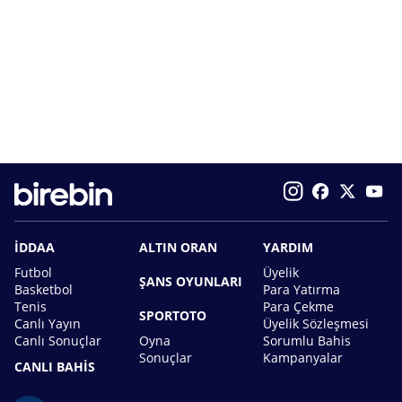
İDDAA
ALTIN ORAN
YARDIM
Futbol
Üyelik
ŞANS OYUNLARI
Basketbol
Para Yatırma
Tenis
Para Çekme
SPORTOTO
Canlı Yayın
Üyelik Sözleşmesi
Canlı Sonuçlar
Oyna
Sorumlu Bahis
Sonuçlar
Kampanyalar
CANLI BAHİS