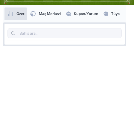
Özet
Maç Merkezi
Kupon/Yorum
Tüyo