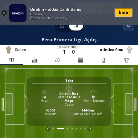
Giriş Yap
Üye Ol
Birebin - iddaa Canlı Bahis
İndir
×
Birebin
Ücretsiz - Google Play
Peru Primera Ligi, Açılış
MAÇ SONUCU
Cusco
Atletico Grau
1
:
0
Saha
Estadio Inca
İyi
Garcilaso de la
İyi
40
Hava
Vega
Zemin Durumu
Cusco
Form
rdo Pablo
45000
1444
km
irektör
Kapasite
Sahalar Arası Mesafe
M
G