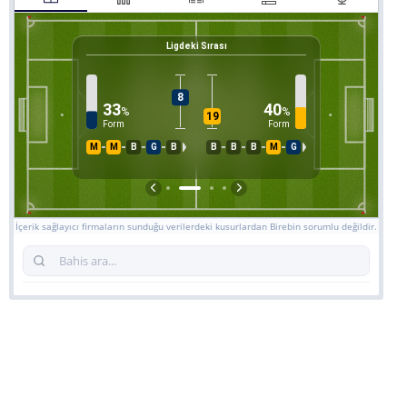
Ligdeki Sırası
30
%
Kor
7
8
33
40
%
%
19
Form
Form
6
M
M
B
G
B
B
B
B
M
G
İsabe
İçerik sağlayıcı firmaların sunduğu verilerdeki kusurlardan Birebin sorumlu değildir.