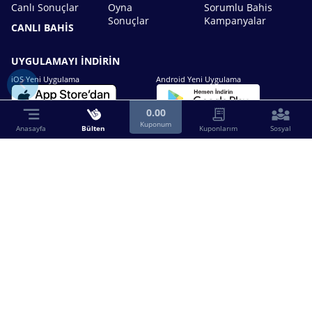
Canlı Sonuçlar
Oyna
Sorumlu Bahis
Sonuçlar
Kampanyalar
CANLI BAHİS
UYGULAMAYI İNDİRİN
iOS Yeni Uygulama
Android Yeni Uygulama
0.00
Kuponum
Anasayfa
Bülten
Kuponlarım
Sosyal
Bizimle iletişime geçin.
0216 630 63 83
destek@birebin.com
Spor Toto'nun yasal bayisi olan birebin.com’a
18 yaşından büyükler üye olabilir.