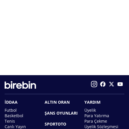
İDDAA
ALTIN ORAN
YARDIM
Futbol
Üyelik
ŞANS OYUNLARI
Basketbol
Para Yatırma
Tenis
Para Çekme
SPORTOTO
Canlı Yayın
Üyelik Sözleşmesi