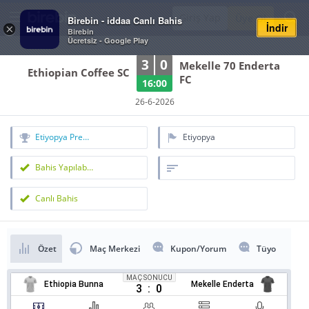
Giriş Yap
Üye Ol
Birebin - iddaa Canlı Bahis
İndir
×
Birebin
Ücretsiz - Google Play
3
0
Mekelle 70 Enderta
Ethiopian Coffee SC
FC
16:00
26-6-2026
Etiyopya Premier Lig
Etiyopya
Bahis Yapılabilir
Canlı Bahis
Özet
Maç Merkezi
Kupon/Yorum
Tüyo
MAÇ SONUCU
Ethiopia Bunna
Mekelle Enderta
3
:
0