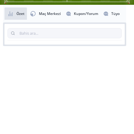
Özet
Maç Merkezi
Kupon/Yorum
Tüyo