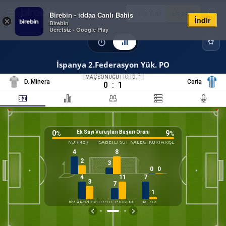
Giriş Yap
Üye Ol
Birebin - iddaa Canlı Bahis
İndir
×
Birebin
Ücretsiz - Google Play
İspanya 2.Federasyon Yük. PO
MAÇ SONUCU
|
TOP.
0 : 1
D. Minera
Coria
0
:
1
0
Ek Sayı Vuruşları Başarı Oranı
9
2
%
%
KORNER
İSABETLI SUT
KALECI KURTARIŞLARI
12
4
8
2
3
0
0
4
11
7
Faul
3
7
1
İSABETSIZ ŞUT
GOL GIRIŞIMI
BLOK