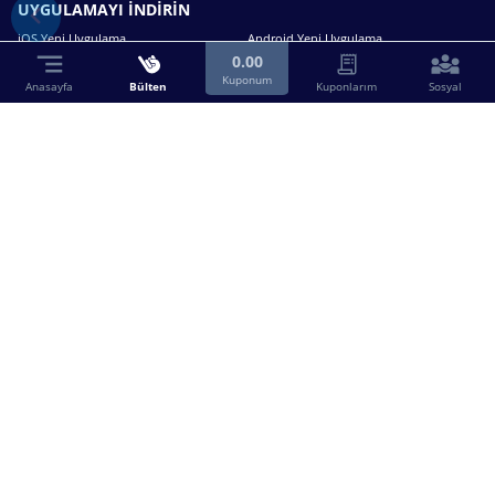
UYGULAMAYI İNDİRİN
iOS Yeni Uygulama
Android Yeni Uygulama
0.00
Kuponum
Anasayfa
Bülten
Kuponlarım
Sosyal
Bizimle iletişime geçin.
0216 630 63 83
destek@birebin.com
Spor Toto'nun yasal bayisi olan birebin.com’a
18 yaşından büyükler üye olabilir.
BİREBİN ŞANS OYUNLARI A.Ş.
Copyright © 2025