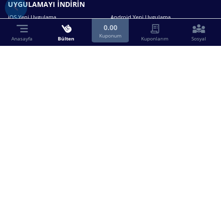
UYGULAMAYI İNDİRİN
iOS Yeni Uygulama
Android Yeni Uygulama
0.00
Kuponum
Anasayfa
Bülten
Kuponlarım
Sosyal
Bizimle iletişime geçin.
0216 630 63 83
destek@birebin.com
Spor Toto'nun yasal bayisi olan birebin.com’a
18 yaşından büyükler üye olabilir.
BİREBİN ŞANS OYUNLARI A.Ş.
Copyright © 2025