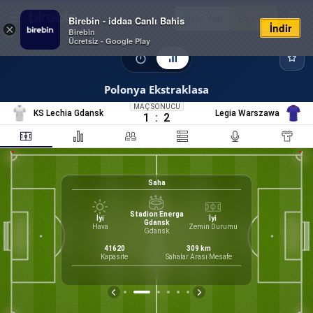
Giriş Yap
Üye Ol
Birebin - iddaa Canlı Bahis
İndir
×
Birebin
Ücretsiz - Google Play
Polonya Ekstraklasa
MAÇ SONUCU
KS Lechia Gdansk
Legia Warszawa
1
:
2
Saha
Stadion Energa
İyi
İyi
Gdansk
Hava
Zemin Durumu
7
Gdansk
%
Form
n, Marek
41620
309
km
irektör
Kapasite
Sahalar Arası Mesafe
M
M