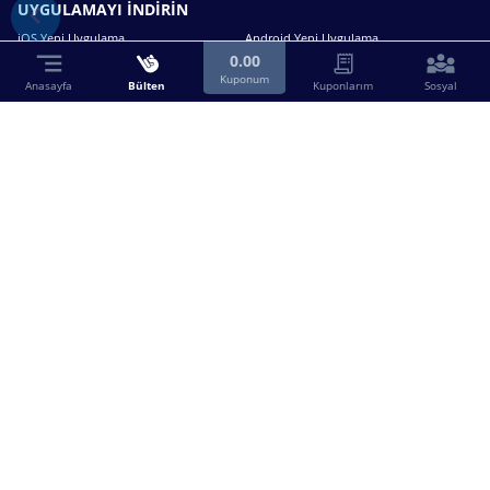
UYGULAMAYI İNDİRİN
iOS Yeni Uygulama
Android Yeni Uygulama
0.00
Kuponum
Anasayfa
Bülten
Kuponlarım
Sosyal
Bizimle iletişime geçin.
0216 630 63 83
destek@birebin.com
Spor Toto'nun yasal bayisi olan birebin.com’a
18 yaşından büyükler üye olabilir.
BİREBİN ŞANS OYUNLARI A.Ş.
Copyright © 2025