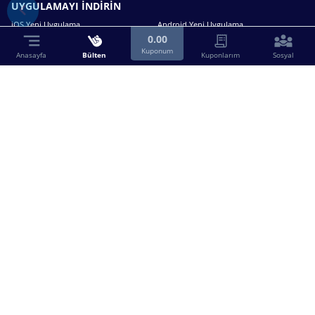
UYGULAMAYI İNDİRİN
iOS Yeni Uygulama
Android Yeni Uygulama
0.00
Kuponum
Anasayfa
Bülten
Kuponlarım
Sosyal
Bizimle iletişime geçin.
0216 630 63 83
destek@birebin.com
Spor Toto'nun yasal bayisi olan birebin.com’a
18 yaşından büyükler üye olabilir.
BİREBİN ŞANS OYUNLARI A.Ş.
Copyright © 2025