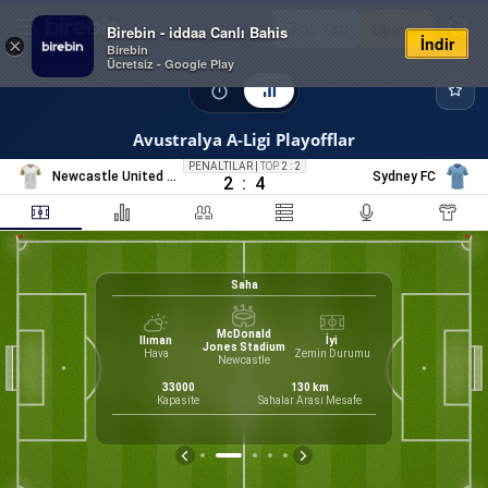
Giriş Yap
Üye Ol
Birebin - iddaa Canlı Bahis
İndir
×
Birebin
Ücretsiz - Google Play
Avustralya A-Ligi Playofflar
PENALTILAR
|
TOP.
2 : 2
Newcastle United Jets
Sydney FC
2
:
4
Saha
57
%
McDonald
Ilıman
İyi
Jones Stadium
Hava
Zemin Durumu
Newcastle
31
%
, Patrick
33000
130
km
27
%
irektör
Kapasite
Sahalar Arası Mesafe
42
%