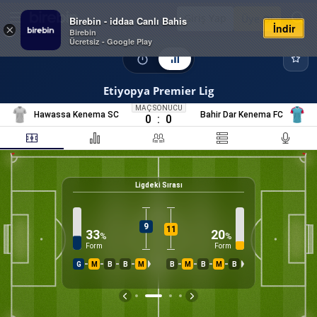
Giriş Yap
Üye Ol
Birebin - iddaa Canlı Bahis
İndir
×
Birebin
Ücretsiz - Google Play
Etiyopya Premier Lig
MAÇ SONUCU
Hawassa Kenema SC
Bahir Dar Kenema FC
0
:
0
Ligdeki Sırası
0
%
K
9
11
33
20
%
%
Form
Form
G
M
B
B
M
B
M
B
M
B
İS