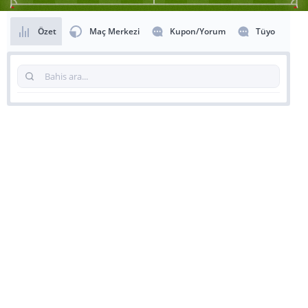
Özet
Maç Merkezi
Kupon/Yorum
Tüyo