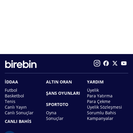
İDDAA
ALTIN ORAN
YARDIM
Futbol
Üyelik
ŞANS OYUNLARI
Basketbol
Para Yatırma
Tenis
Para Çekme
SPORTOTO
Canlı Yayın
Üyelik Sözleşmesi
Canlı Sonuçlar
Oyna
Sorumlu Bahis
Sonuçlar
Kampanyalar
CANLI BAHİS