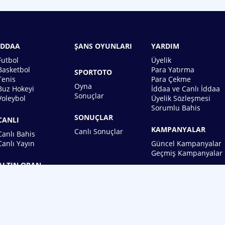
İDDAA
ŞANS OYUNLARI
YARDIM
Futbol
Üyelik
Basketbol
Para Yatırma
SPORTOTO
Tenis
Para Çekme
Oyna
Buz Hokeyi
İddaa ve Canlı İddaa
Sonuçlar
Voleybol
Üyelik Sözleşmesi
Sorumlu Bahis
SONUÇLAR
CANLI
KAMPANYALAR
Canlı Sonuçlar
Canlı Bahis
Canlı Yayın
Güncel Kampanyalar
Geçmiş Kampanyalar
ALTIN ORAN
BİREBİN ŞANS OYUNLARI A.Ş.
Copyright © 2026