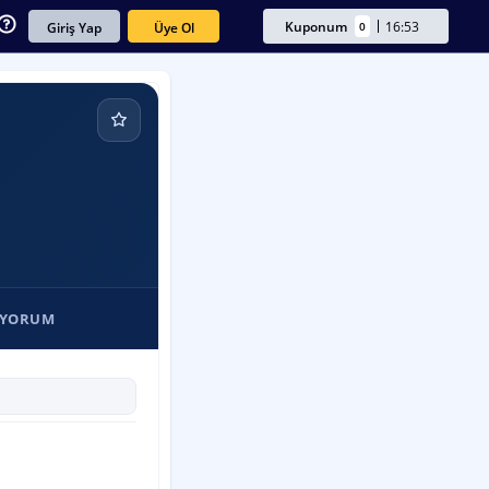
Kuponum
16:53
0
Üye Ol
Giriş Yap
/YORUM