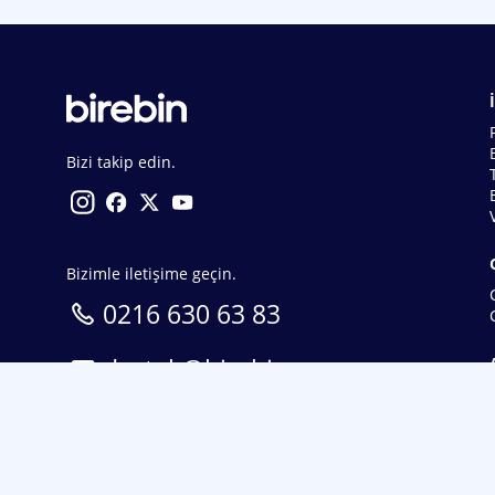
Bizi takip edin.
Bizimle iletişime geçin.
0216 630 63 83
destek@birebin.com
Spor Toto'nun yasal bayisi olan birebin.com’a
18 yaşından büyükler üye olabilir.