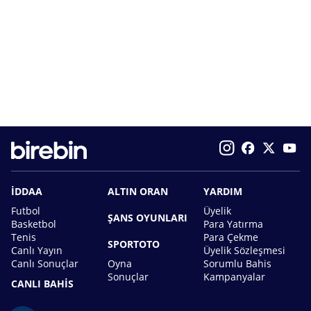
İDDAA
ALTIN ORAN
YARDIM
Futbol
Üyelik
ŞANS OYUNLARI
Basketbol
Para Yatırma
Tenis
Para Çekme
SPORTOTO
Canlı Yayın
Üyelik Sözleşmesi
Canlı Sonuçlar
Oyna
Sorumlu Bahis
Sonuçlar
Kampanyalar
CANLI BAHİS