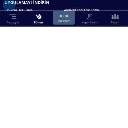
UYGULAMAYI İNDİRİN
iOS Yeni Uygulama
Android Yeni Uygulama
0.00
Kuponum
Anasayfa
Bülten
Kuponlarım
Sosyal
Bizimle iletişime geçin.
0216 630 63 83
destek@birebin.com
Spor Toto'nun yasal bayisi olan birebin.com’a
18 yaşından büyükler üye olabilir.
BİREBİN ŞANS OYUNLARI A.Ş.
Copyright © 2025