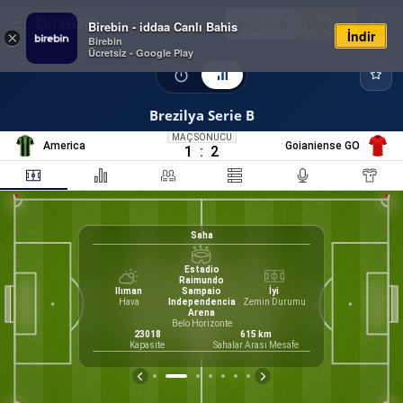
Giriş Yap
Üye Ol
Birebin - iddaa Canlı Bahis
İndir
×
Birebin
Ücretsiz - Google Play
Brezilya Serie B
MAÇ SONUCU
America
Goianiense GO
1
:
2
Saha
Estadio
Raimundo
Ilıman
Sampaio
İyi
33
Hava
Independencia
Zemin Durumu
o
Arena
Form
 Eduardo
Belo Horizonte
irektör
23018
615
km
M
B
Kapasite
Sahalar Arası Mesafe