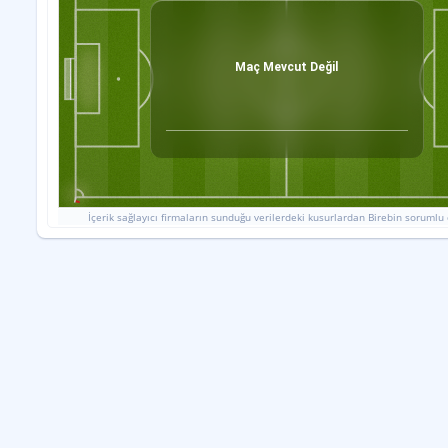
Maç Mevcut Değil
İçerik sağlayıcı firmaların sunduğu verilerdeki kusurlardan Birebin sorumlu 