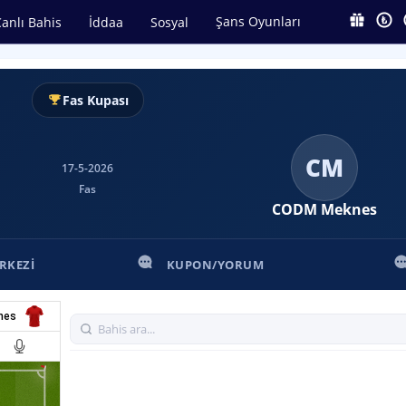
Şans Oyunları
anlı Bahis
İddaa
Sosyal
Fas Kupası
CM
17-5-2026
Fas
CODM Meknes
RKEZI
KUPON/YORUM
nes