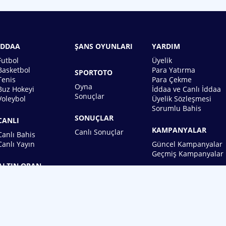
İDDAA
ŞANS OYUNLARI
YARDIM
Futbol
Üyelik
Basketbol
Para Yatırma
SPORTOTO
Tenis
Para Çekme
Oyna
Buz Hokeyi
İddaa ve Canlı İddaa
Sonuçlar
Voleybol
Üyelik Sözleşmesi
Sorumlu Bahis
SONUÇLAR
CANLI
KAMPANYALAR
Canlı Sonuçlar
Canlı Bahis
Canlı Yayın
Güncel Kampanyalar
Geçmiş Kampanyalar
ALTIN ORAN
BİREBİN ŞANS OYUNLARI A.Ş.
Copyright © 2026