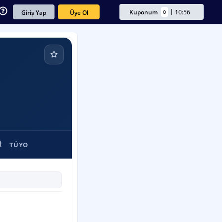
Kuponum
10:56
0
Üye Ol
Giriş Yap
TÜYO