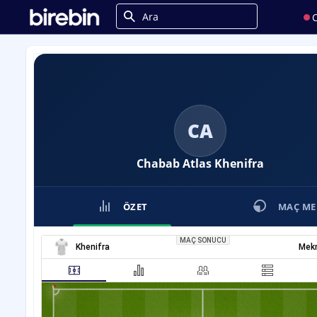
C
CA
Chabab Atlas Khenifra
ÖZET
MAÇ ME
MAÇ SONUCU
Khenifra
Mek