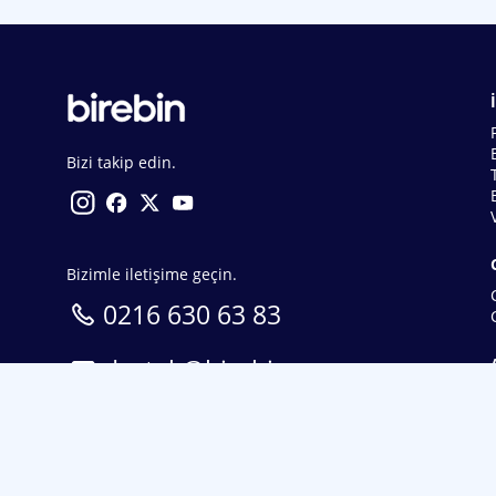
Bizi takip edin.
Bizimle iletişime geçin.
0216 630 63 83
destek@birebin.com
Spor Toto'nun yasal bayisi olan birebin.com’a
18 yaşından büyükler üye olabilir.