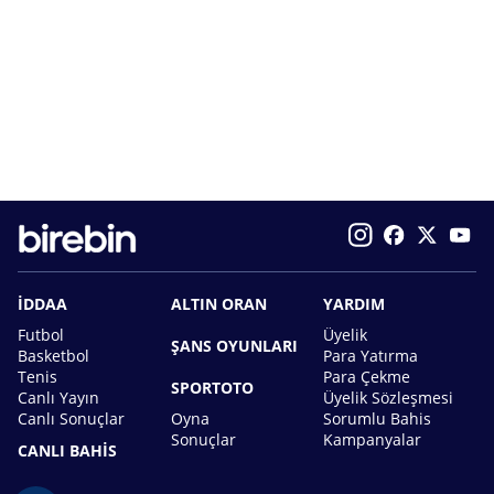
İDDAA
ALTIN ORAN
YARDIM
Futbol
Üyelik
ŞANS OYUNLARI
Basketbol
Para Yatırma
Tenis
Para Çekme
SPORTOTO
Canlı Yayın
Üyelik Sözleşmesi
Canlı Sonuçlar
Oyna
Sorumlu Bahis
Sonuçlar
Kampanyalar
CANLI BAHİS