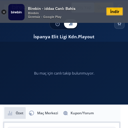
Giriş Yap
Üye Ol
Birebin - iddaa Canlı Bahis
İndir
×
Birebin
Ücretsiz - Google Play
İspanya Elit Ligi Kdn.Playout
Bu maç için canlı takip bulunmuyor.
Özet
Maç Merkezi
Kupon/Yorum