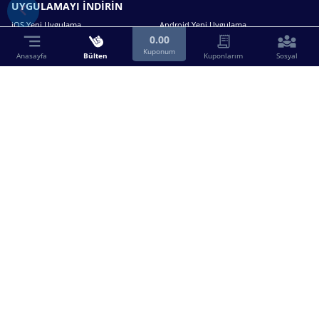
UYGULAMAYI İNDİRİN
iOS Yeni Uygulama
Android Yeni Uygulama
0.00
Kuponum
Anasayfa
Bülten
Kuponlarım
Sosyal
Bizimle iletişime geçin.
0216 630 63 83
destek@birebin.com
Spor Toto'nun yasal bayisi olan birebin.com’a
18 yaşından büyükler üye olabilir.
BİREBİN ŞANS OYUNLARI A.Ş.
Copyright © 2025