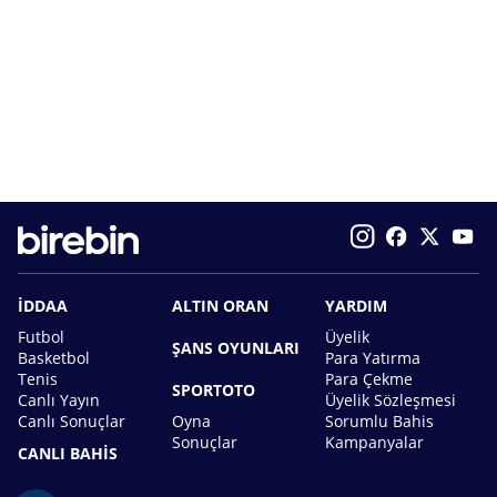
İDDAA
ALTIN ORAN
YARDIM
Futbol
Üyelik
ŞANS OYUNLARI
Basketbol
Para Yatırma
Tenis
Para Çekme
SPORTOTO
Canlı Yayın
Üyelik Sözleşmesi
Canlı Sonuçlar
Oyna
Sorumlu Bahis
Sonuçlar
Kampanyalar
CANLI BAHİS