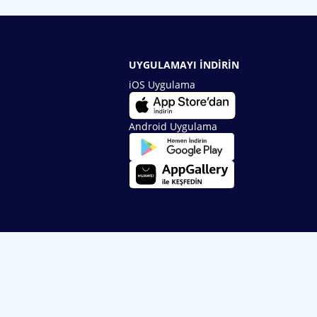
UYGULAMAYI İNDİRİN
iOS Uygulama
Android Uygulama