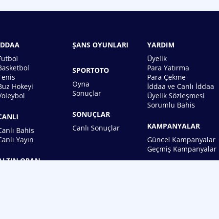
İDDAA
ŞANS OYUNLARI
YARDIM
Futbol
Üyelik
Basketbol
Para Yatırma
SPORTOTO
Tenis
Para Çekme
Oyna
Buz Hokeyi
İddaa ve Canlı İddaa
Sonuçlar
Voleybol
Üyelik Sözleşmesi
Sorumlu Bahis
SONUÇLAR
CANLI
KAMPANYALAR
Canlı Sonuçlar
Canlı Bahis
Canlı Yayın
Güncel Kampanyalar
Geçmiş Kampanyalar
ALTIN ORAN
BİREBİN ŞANS OYUNLARI A.Ş.
Copyright © 2026