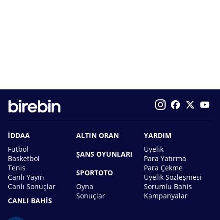
İDDAA
ALTIN ORAN
YARDIM
Futbol
Üyelik
ŞANS OYUNLARI
Basketbol
Para Yatırma
Tenis
Para Çekme
SPORTOTO
Canlı Yayın
Üyelik Sözleşmesi
Canlı Sonuçlar
Oyna
Sorumlu Bahis
Sonuçlar
Kampanyalar
CANLI BAHİS