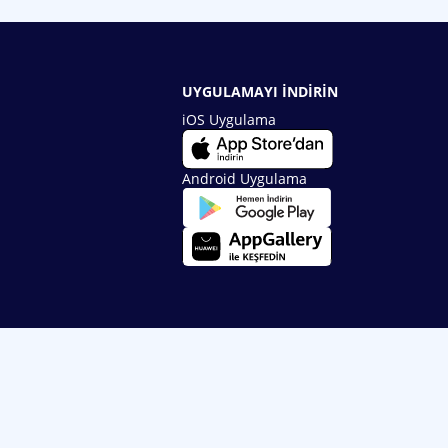
UYGULAMAYI İNDİRİN
iOS Uygulama
Android Uygulama