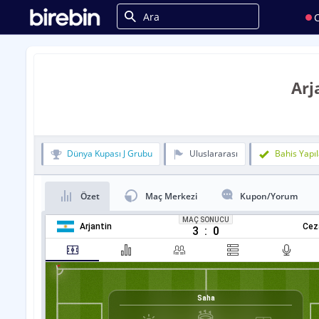
C
Arj
Dünya Kupası J Grubu
Uluslararası
Bahis Yapıl
Özet
Maç Merkezi
Kupon/Yorum
MAÇ SONUCU
Arjantin
Cez
3
:
0
Saha
 Erdi
0