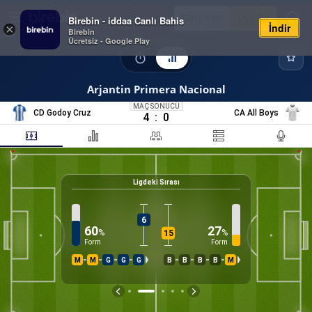
Giriş Yap
Üye Ol
Birebin - iddaa Canlı Bahis
İndir
×
Birebin
Ücretsiz - Google Play
Arjantin Primera Nacional
MAÇ SONUCU
CD Godoy Cruz
CA All Boys
4
:
0
Ligdeki Sırası
31
%
K
6
60
27
%
%
15
Form
Form
M
M
G
G
G
B
B
B
B
M
İS