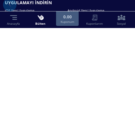
UYGULAMAYI İNDİRİN
iOS Yeni Uygulama
Android Yeni Uygulama
0.00
Kuponum
Anasayfa
Bülten
Kuponlarım
Sosyal
Bizimle iletişime geçin.
0216 630 63 83
destek@birebin.com
Spor Toto'nun yasal bayisi olan birebin.com’a
18 yaşından büyükler üye olabilir.
BİREBİN ŞANS OYUNLARI A.Ş.
Copyright © 2025