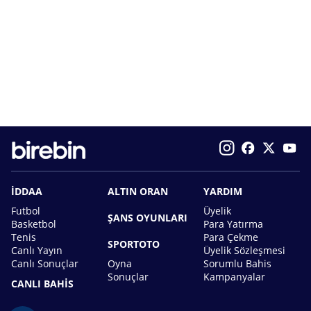
İDDAA
ALTIN ORAN
YARDIM
Futbol
Üyelik
ŞANS OYUNLARI
Basketbol
Para Yatırma
Tenis
Para Çekme
SPORTOTO
Canlı Yayın
Üyelik Sözleşmesi
Canlı Sonuçlar
Oyna
Sorumlu Bahis
Sonuçlar
Kampanyalar
CANLI BAHİS