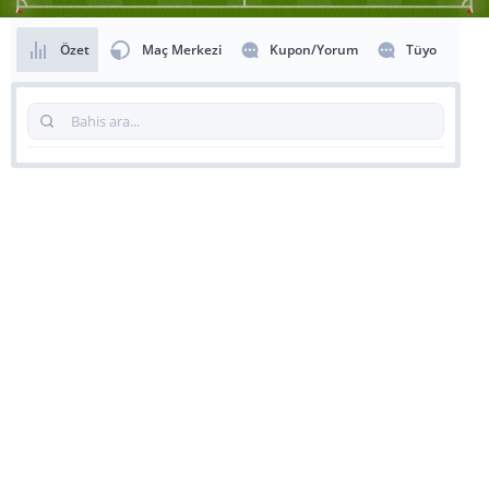
Özet
Maç Merkezi
Kupon/Yorum
Tüyo