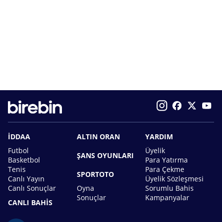
İDDAA
ALTIN ORAN
YARDIM
Futbol
Üyelik
ŞANS OYUNLARI
Basketbol
Para Yatırma
Tenis
Para Çekme
SPORTOTO
Canlı Yayın
Üyelik Sözleşmesi
Canlı Sonuçlar
Oyna
Sorumlu Bahis
Sonuçlar
Kampanyalar
CANLI BAHİS