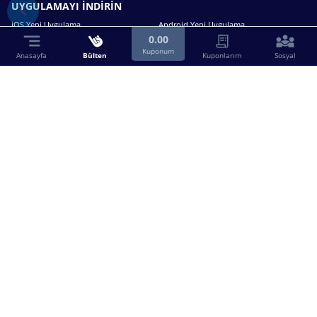
UYGULAMAYI İNDİRİN
iOS Yeni Uygulama
Android Yeni Uygulama
0.00
Kuponum
Anasayfa
Bülten
Kuponlarım
Sosyal
Bizimle iletişime geçin.
0216 630 63 83
destek@birebin.com
Spor Toto'nun yasal bayisi olan birebin.com’a
18 yaşından büyükler üye olabilir.
BİREBİN ŞANS OYUNLARI A.Ş.
Copyright © 2025