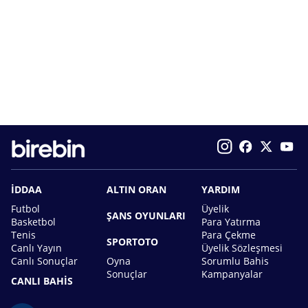
İDDAA
ALTIN ORAN
YARDIM
Futbol
Üyelik
ŞANS OYUNLARI
Basketbol
Para Yatırma
Tenis
Para Çekme
SPORTOTO
Canlı Yayın
Üyelik Sözleşmesi
Canlı Sonuçlar
Oyna
Sorumlu Bahis
Sonuçlar
Kampanyalar
CANLI BAHİS