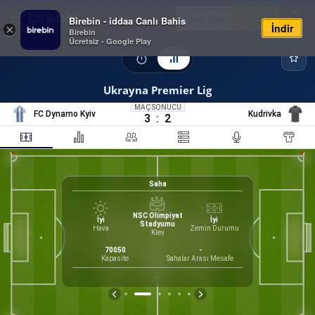
Giriş Yap
Üye Ol
Birebin - iddaa Canlı Bahis
İndir
×
Birebin
Ücretsiz - Google Play
Ukrayna Premier Lig
MAÇ SONUCU
FC Dynamo Kyiv
Kudrivka
3
:
2
Saha
NSC Olimpiyat
İyi
İyi
Stadyumu
Hava
Zemin Durumu
47
Kiev
Form
leksandr
70050
-
irektör
Kapasite
Sahalar Arası Mesafe
B
G