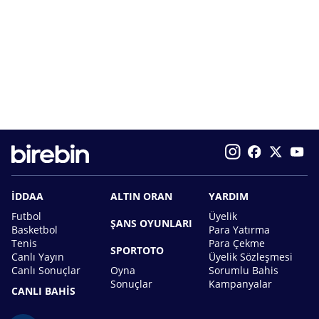
İDDAA
ALTIN ORAN
YARDIM
Futbol
Üyelik
ŞANS OYUNLARI
Basketbol
Para Yatırma
Tenis
Para Çekme
SPORTOTO
Canlı Yayın
Üyelik Sözleşmesi
Canlı Sonuçlar
Oyna
Sorumlu Bahis
Sonuçlar
Kampanyalar
CANLI BAHİS