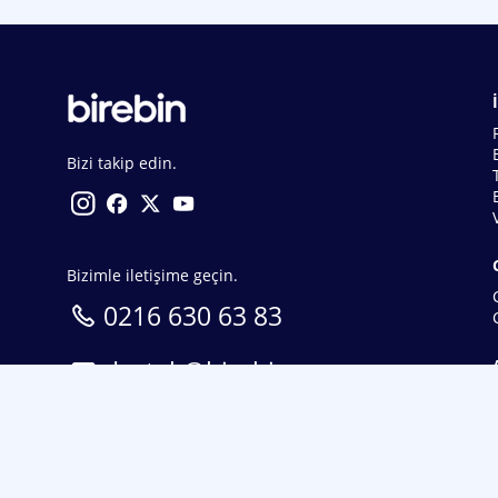
Bizi takip edin.
Bizimle iletişime geçin.
0216 630 63 83
destek@birebin.com
Spor Toto'nun yasal bayisi olan birebin.com’a
18 yaşından büyükler üye olabilir.