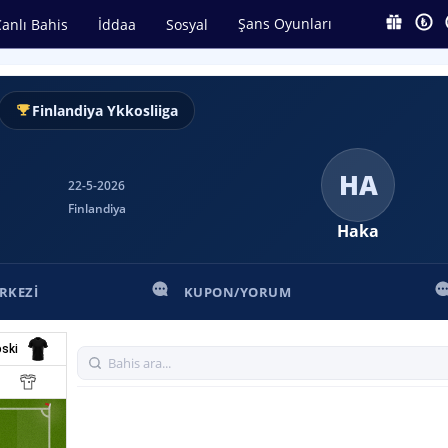
Şans Oyunları
anlı Bahis
İddaa
Sosyal
Finlandiya Ykkosliiga
HA
22-5-2026
Finlandiya
Haka
RKEZI
KUPON/YORUM
oski