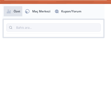
Özet
Maç Merkezi
Kupon/Yorum