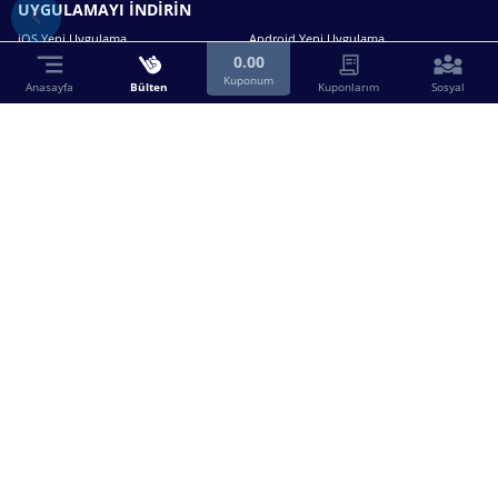
UYGULAMAYI İNDİRİN
iOS Yeni Uygulama
Android Yeni Uygulama
0.00
Kuponum
Anasayfa
Bülten
Kuponlarım
Sosyal
Bizimle iletişime geçin.
0216 630 63 83
destek@birebin.com
Spor Toto'nun yasal bayisi olan birebin.com’a
18 yaşından büyükler üye olabilir.
BİREBİN ŞANS OYUNLARI A.Ş.
Copyright © 2025