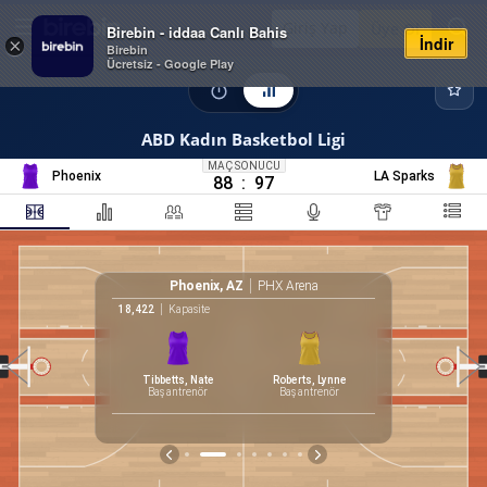
Giriş Yap
Üye Ol
Birebin - iddaa Canlı Bahis
İndir
×
Birebin
Ücretsiz - Google Play
ABD Kadın Basketbol Ligi
MAÇ SONUCU
Phoenix
LA Sparks
88
:
97
Phoenix, AZ
PHX Arena
ayıs
18,422
Kapasite
Tibbetts, Nate
Roberts, Lynne
Baş antrenör
Baş antrenör
7
.