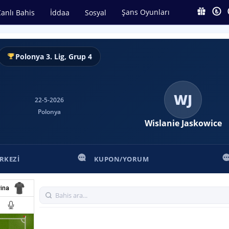
Şans Oyunları
anlı Bahis
İddaa
Sosyal
Polonya 3. Lig, Grup 4
WJ
22-5-2026
Polonya
Wislanie Jaskowice
RKEZI
KUPON/YORUM
ina