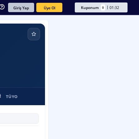
Kuponum
01:32
0
Üye Ol
Giriş Yap
TÜYO