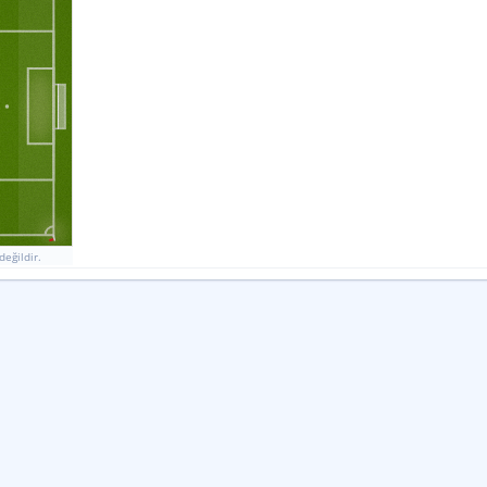
40
Ek Sayı Vuruşları Başarı Oranı
0
%
%
KORNER
İSABETLI SUT
KALECI KURTARIŞLARI
7
5
3
3
0
0
2
5
5
3
1
0
İSABETSIZ ŞUT
GOL GIRIŞIMI
BLOK
değildir.