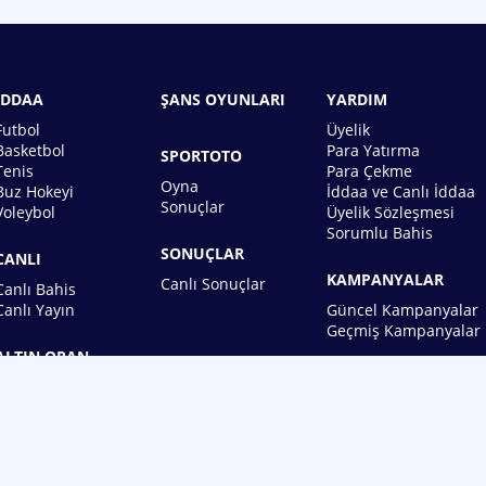
İDDAA
ŞANS OYUNLARI
YARDIM
Futbol
Üyelik
Basketbol
Para Yatırma
SPORTOTO
Tenis
Para Çekme
Oyna
Buz Hokeyi
İddaa ve Canlı İddaa
Sonuçlar
Voleybol
Üyelik Sözleşmesi
Sorumlu Bahis
SONUÇLAR
CANLI
KAMPANYALAR
Canlı Sonuçlar
Canlı Bahis
Canlı Yayın
Güncel Kampanyalar
Geçmiş Kampanyalar
ALTIN ORAN
BİREBİN ŞANS OYUNLARI A.Ş.
Copyright © 2026