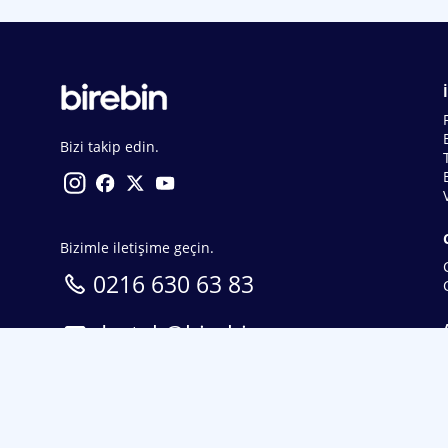
Bizi takip edin.
Bizimle iletişime geçin.
0216 630 63 83
destek@birebin.com
Spor Toto'nun yasal bayisi olan birebin.com’a
18 yaşından büyükler üye olabilir.