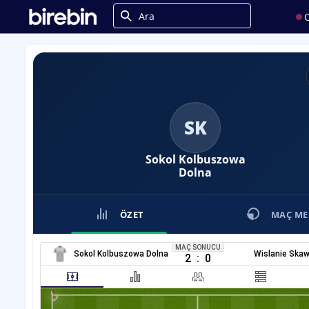
C
SK
Sokol Kolbuszowa
Dolna
ÖZET
MAÇ ME
MAÇ SONUCU
Sokol Kolbuszowa Dolna
Wislanie Skaw
2
:
0