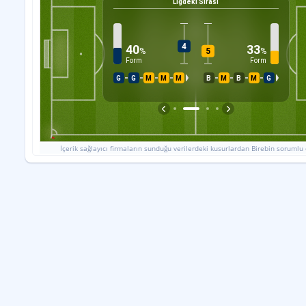
Ligdeki Sırası
Erdi
1
4
40
33
5
%
%
1
Form
Form
G
G
M
M
M
B
M
B
M
G
İçerik sağlayıcı firmaların sunduğu verilerdeki kusurlardan Birebin sorumlu 