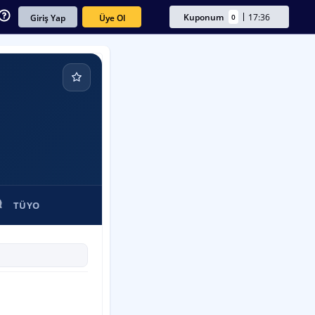
Kuponum
17:36
0
Üye Ol
Giriş Yap
TÜYO