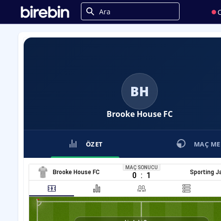
C
BH
Brooke House FC
ÖZET
MAÇ ME
MAÇ SONUCU
Brooke House FC
Sporting Ja
0
:
1