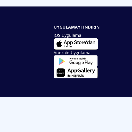
UYGULAMAYI İNDİRİN
iOS Uygulama
Android Uygulama