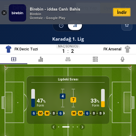
Giriş Yap
Üye Ol
Birebin - iddaa Canlı Bahis
İndir
×
Birebin
Ücretsiz - Google Play
Karadağ 1. Lig
MAÇ SONUCU
FK Decic Tuzi
FK Arsenal
1
:
2
Ligdeki Sırası
14
%
K
4
47
33
7
%
%
Form
Form
G
M
M
B
G
M
M
G
B
B
İS