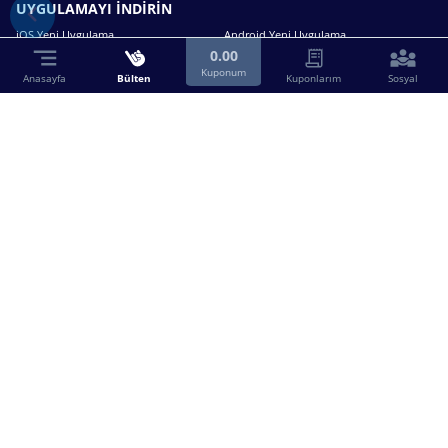
UYGULAMAYI İNDİRİN
iOS Yeni Uygulama
Android Yeni Uygulama
0.00
Kuponum
Anasayfa
Bülten
Kuponlarım
Sosyal
Bizimle iletişime geçin.
0216 630 63 83
destek@birebin.com
Spor Toto'nun yasal bayisi olan birebin.com’a
18 yaşından büyükler üye olabilir.
BİREBİN ŞANS OYUNLARI A.Ş.
Copyright © 2025