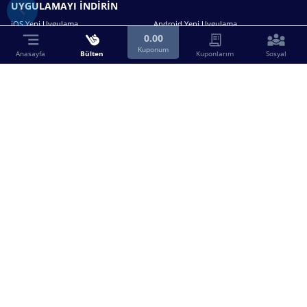
UYGULAMAYI İNDİRİN
iOS Yeni Uygulama
Android Yeni Uygulama
0.00
Kuponum
Anasayfa
Bülten
Kuponlarım
Sosyal
Bizimle iletişime geçin.
0216 630 63 83
destek@birebin.com
Spor Toto'nun yasal bayisi olan birebin.com’a
18 yaşından büyükler üye olabilir.
BİREBİN ŞANS OYUNLARI A.Ş.
Copyright © 2025