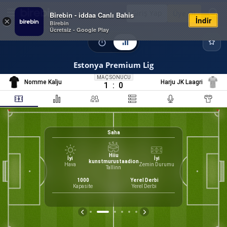
Giriş Yap
Üye Ol
Birebin - iddaa Canlı Bahis
İndir
×
Birebin
Ücretsiz - Google Play
Estonya Premium Lig
MAÇ SONUCU
Nomme Kalju
Harju JK Laagri
1
:
0
Saha
Hiiu
İyi
İyi
kunstmurustaadion
Hava
Zemin Durumu
53
Tallinn
Form
1000
Yerel Derbi
Kapasite
Yerel Derbi
B
B