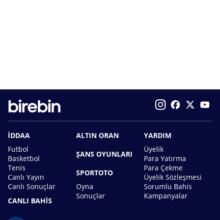
İDDAA
ALTIN ORAN
YARDIM
Futbol
Üyelik
ŞANS OYUNLARI
Basketbol
Para Yatırma
Tenis
Para Çekme
SPORTOTO
Canlı Yayın
Üyelik Sözleşmesi
Canlı Sonuçlar
Oyna
Sorumlu Bahis
Sonuçlar
Kampanyalar
CANLI BAHİS