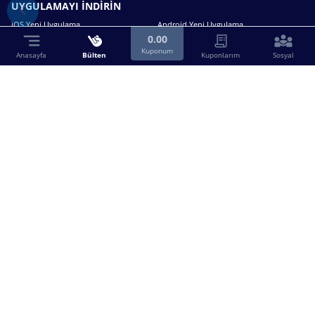
UYGULAMAYI İNDİRİN
iOS Yeni Uygulama
Android Yeni Uygulama
0.00
Kuponum
Anasayfa
Bülten
Kuponlarım
Sosyal
Bizimle iletişime geçin.
0216 630 63 83
destek@birebin.com
Spor Toto'nun yasal bayisi olan birebin.com’a
18 yaşından büyükler üye olabilir.
BİREBİN ŞANS OYUNLARI A.Ş.
Copyright © 2025