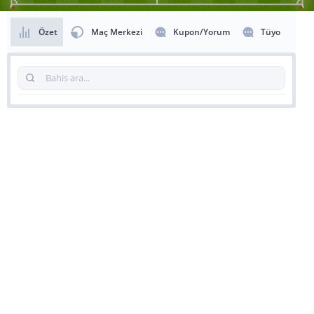
Özet
Maç Merkezi
Kupon/Yorum
Tüyo