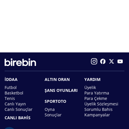
İDDAA
ALTIN ORAN
YARDIM
Futbol
Üyelik
ŞANS OYUNLARI
Basketbol
Para Yatırma
Tenis
Para Çekme
SPORTOTO
Canlı Yayın
Üyelik Sözleşmesi
Canlı Sonuçlar
Oyna
Sorumlu Bahis
Sonuçlar
Kampanyalar
CANLI BAHİS