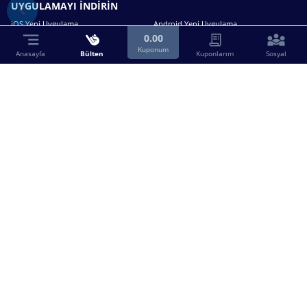
UYGULAMAYI İNDİRİN
iOS Yeni Uygulama
Android Yeni Uygulama
0.00
Kuponum
Anasayfa
Bülten
Kuponlarım
Sosyal
Bizimle iletişime geçin.
0216 630 63 83
destek@birebin.com
Spor Toto'nun yasal bayisi olan birebin.com’a
18 yaşından büyükler üye olabilir.
BİREBİN ŞANS OYUNLARI A.Ş.
Copyright © 2025